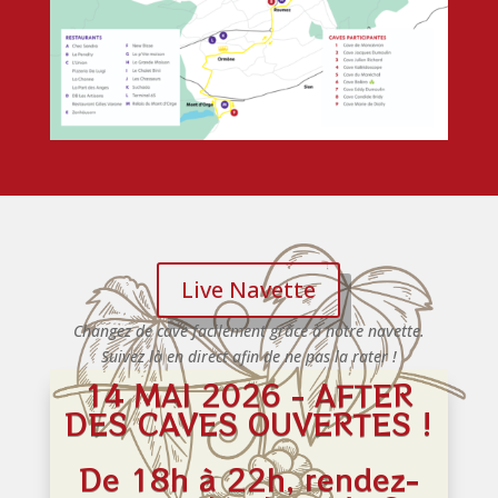
Live Navette
Changez de cave facilement grâce à notre navette.
Suivez là en direct afin de ne pas la rater !
14 MAI 2026 - AFTER
DES CAVES OUVERTES !
De 18h à 22h, rendez-