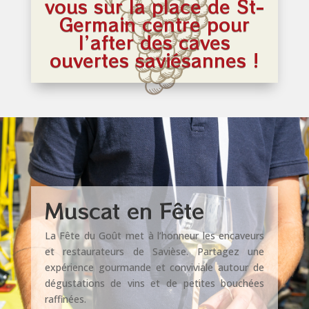
vous sur la place de St-
Germain
centre pour
l’after des caves
ouvertes saviésannes !
Muscat en Fête
La Fête du Goût met à l’honneur les encaveurs
et restaurateurs de Savièse. Partagez une
expérience gourmande et conviviale autour de
dégustations de vins et de petites bouchées
raffinées.